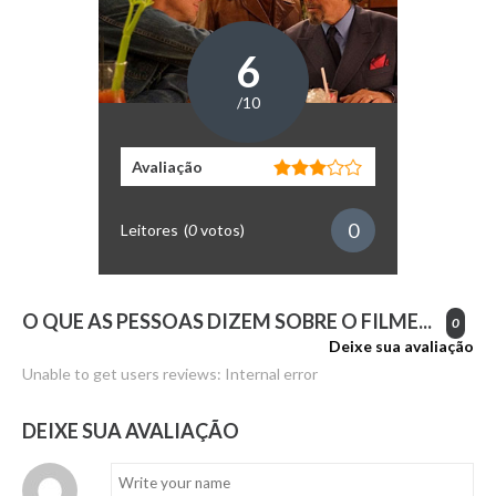
6
/10
Avaliação
0
Leitores
(
0
votos)
O QUE AS PESSOAS DIZEM SOBRE O FILME...
0
Deixe sua avaliação
Unable to get users reviews: Internal error
DEIXE SUA AVALIAÇÃO