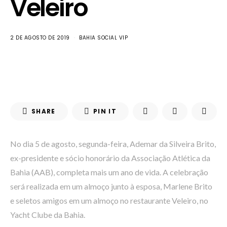
Veleiro
2 DE AGOSTO DE 2019
BAHIA SOCIAL VIP
SHARE
PIN IT
No dia 5 de agosto, segunda-feira, Ademar da Silveira Brito,
ex-presidente e sócio honorário da Associação Atlética da
Bahia (AAB), completa mais um ano de vida. A celebração
será realizada em um almoço junto à esposa, Marlene Brito
e seletos amigos em um almoço no restaurante Veleiro, no
Yacht Clube da Bahia.