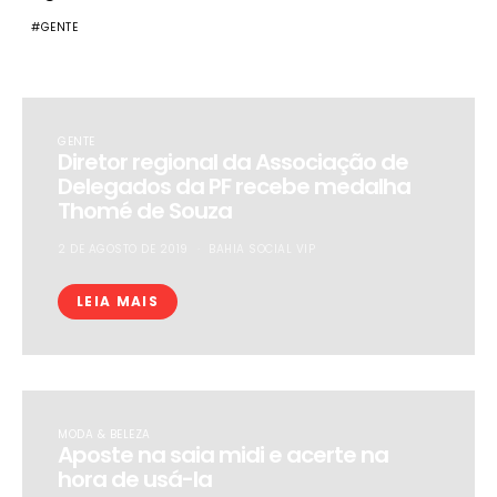
GENTE
GENTE
Diretor regional da Associação de
Delegados da PF recebe medalha
Thomé de Souza
2 DE AGOSTO DE 2019
BAHIA SOCIAL VIP
LEIA MAIS
MODA & BELEZA
Aposte na saia midi e acerte na
hora de usá-la