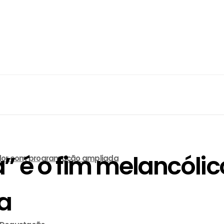
” é o fim melancóli
lvador com programação ampliada
a