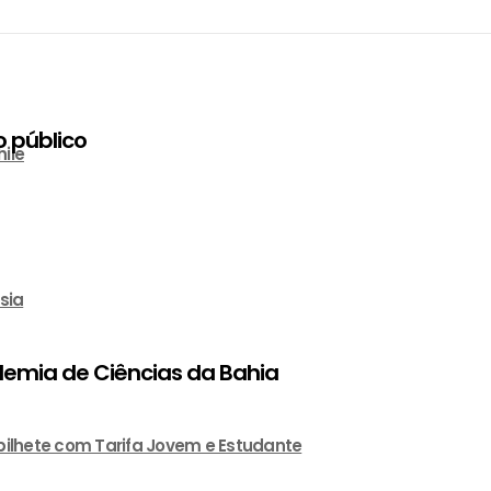
o público
ile
sia
demia de Ciências da Bahia
 bilhete com Tarifa Jovem e Estudante