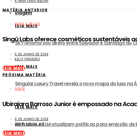
X-MEN FÊNIX NEGRA
MATÉRIA ANTERIOR
Viagem
MODA & BELEZA
LEIA MAIS
Singú Labs oferece cosméticos sustentáveis a
SKY retoma voo direto entre Salvador e Santiago do Ch
5 DE JUNHO DE 2019
KELLY PINHEIRO
LEIA MAIS
LEIA MAIS
PRÓXIMA MATÉRIA
Singular Luxury Travel revela o novo mapa do luxo na Á
GENTE
Ubirajara Barroso Junior é empossado na Aca
LEIA MAIS
6 DE JUNHO DE 2019
Air France e KLM atualizam políticas para emissão de
BAHIA SOCIAL VIP
LEIA MAIS