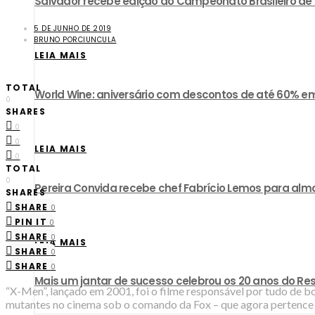
​Salvador recebe edição do Campeonato Brasileiro d
5 DE JUNHO DE 2019
BRUNO PORCIUNCULA
LEIA MAIS
TOTAL
World Wine: aniversário com descontos de até 60% em
0
SHARES
0
0
LEIA MAIS
0
TOTAL
0
Pereira Convida recebe chef Fabrício Lemos para almo
SHARES
SHARE
0
PIN IT
0
SHARE
0
LEIA MAIS
SHARE
0
SHARE
0
Mais um jantar de sucesso celebrou os 20 anos do R
“X-Men”, lançado em 2001, foi o filme responsável por tudo de b
mutantes no cinema sob o comando da Fox – que agora pertence a