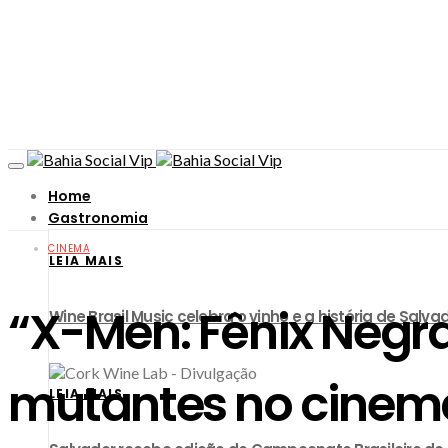
Home
Gastronomia
CINEMA
LEIA MAIS
“X-Men: Fênix Negra
Wine Brasil Music celebra o vinho e a história de Sa
mutantes no cinem
LEIA MAIS