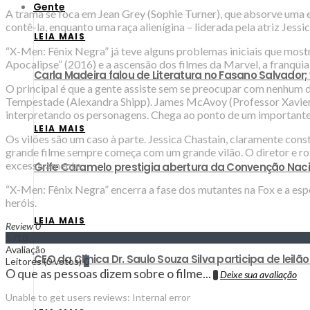
Gente
A trama se foca em Jean Grey (Sophie Turner), que absorve uma e
contê-la, enquanto uma raça alienígina – liderada pela atriz Jessi
LEIA MAIS
“X-Men: Fênix Negra” já teve alguns problemas iniciais que most
Apocalipse” (2016) e a ascensão dos filmes da Marvel, a franquia
Carla Madeira falou de Literatura no Fasano Salvador;
O principal é que a gente assiste sem se preocupar com nenhum d
Tempestade (Alexandra Shipp). James McAvoy (Professor Xavier)
interpretando os personagens. Chega ao ponto de um importante 
LEIA MAIS
Os vilões são um caso à parte. Jessica Chastain, claramente con
grande filme sempre começa com um grande vilão. O diretor e ro
excessivamente.
Grife Caramelo prestigia abertura da Convenção Nac
“X-Men: Fênix Negra” encerra a fase dos mutantes na Fox e a esp
heróis.
LEIA MAIS
Review 0
5
/10
Avaliação
CEO da Clínica Dr. Saulo Souza Silva participa de lei
Leitores
(
0
votos)
0
O que as pessoas dizem sobre o filme...
Deixe sua avaliação
0
Unable to get users reviews: Internal error