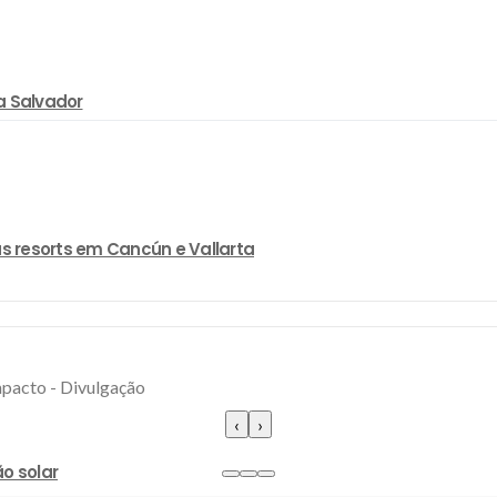
a Salvador
s resorts em Cancún e Vallarta
‹
›
o solar