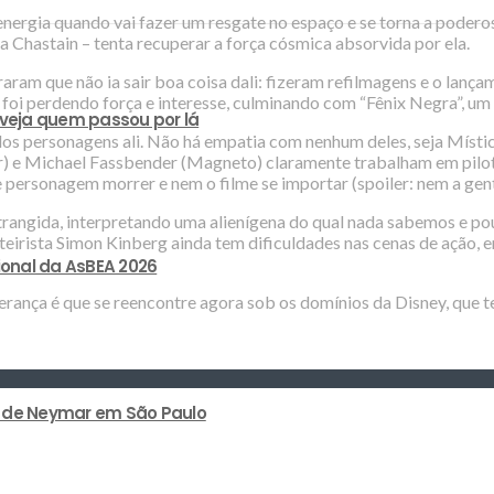
nergia quando vai fazer um resgate no espaço e se torna a podero
ca Chastain – tenta recuperar a força cósmica absorvida por ela.
raram que não ia sair boa coisa dali: fizeram refilmagens e o lanç
 foi perdendo força e interesse, culminando com “Fênix Negra”, um
 veja quem passou por lá
os personagens ali. Não há empatia com nenhum deles, seja Mística
 e Michael Fassbender (Magneto) claramente trabalham em piloto 
personagem morrer e nem o filme se importar (spoiler: nem a gent
strangida, interpretando uma alienígena do qual nada sabemos e po
teirista Simon Kinberg ainda tem dificuldades nas cenas de ação,
ional da AsBEA 2026
erança é que se reencontre agora sob os domínios da Disney, que t
lão de Neymar em São Paulo