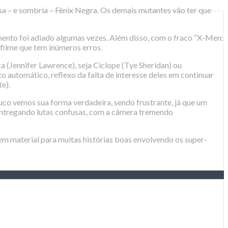
sa – e sombria – Fênix Negra. Os demais mutantes vão ter que
amento foi adiado algumas vezes. Além disso, com o fraco “X-Men:
 filme que tem inúmeros erros.
 (Jennifer Lawrence), seja Ciclope (Tye Sheridan) ou
automático, reflexo da falta de interesse deles em continuar
e).
uco vemos sua forma verdadeira, sendo frustrante, já que um
 entregando lutas confusas, com a câmera tremendo
em material para muitas histórias boas envolvendo os super-