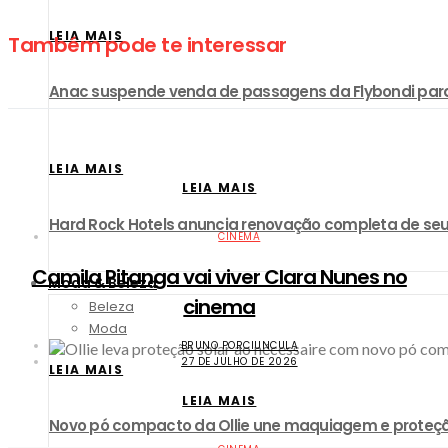
LEIA MAIS
Também pode te interessar
Anac suspende venda de passagens da Flybondi par
LEIA MAIS
LEIA MAIS
Hard Rock Hotels anuncia renovação completa de seu
CINEMA
Camila Pitanga vai viver Clara Nunes no
Moda & Beleza
cinema
Beleza
Moda
BRUNO PORCIUNCULA
27 DE JULHO DE 2026
LEIA MAIS
LEIA MAIS
Novo pó compacto da Ollie une maquiagem e proteçã