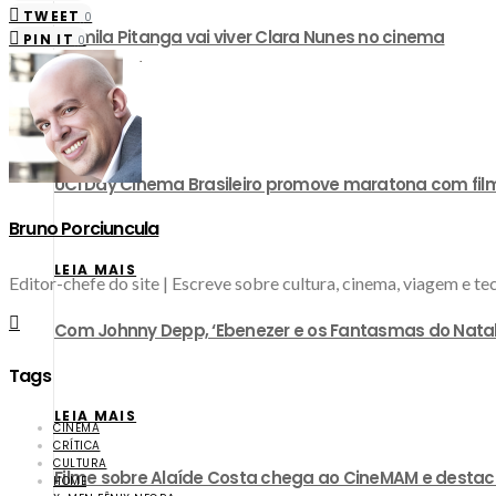
TWEET
0
Camila Pitanga vai viver Clara Nunes no cinema
PIN IT
0
LEIA MAIS
UCI Day Cinema Brasileiro promove maratona com film
Bruno Porciuncula
LEIA MAIS
Editor-chefe do site | Escreve sobre cultura, cinema, viagem e 
Com Johnny Depp, ‘Ebenezer e os Fantasmas do Natal’ 
Tags
LEIA MAIS
CINEMA
CRÍTICA
CULTURA
Filme sobre Alaíde Costa chega ao CineMAM e destac
HOME