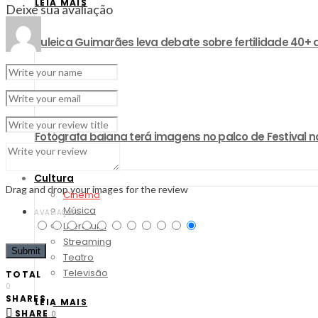
LEIA MAIS
Deixe sua avaliação
Zuleica Guimarães leva debate sobre fertilidade 40+ 
LEIA MAIS
Fotógrafa baiana terá imagens no palco de Festival no
Cultura
Drag and drop your images for the review
Cinema
Música
AVALIAÇÃO
Literatura
Streaming
Teatro
Televisão
TOTAL
0
SHARES
LEIA MAIS
SHARE
0