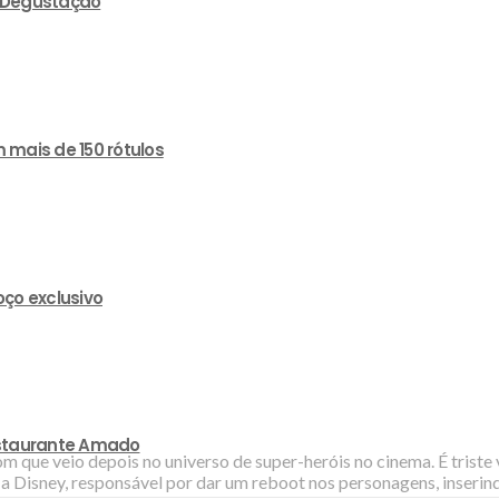
e Degustação
 mais de 150 rótulos
ço exclusivo
estaurante Amado
om que veio depois no universo de super-heróis no cinema. É trist
 Disney, responsável por dar um reboot nos personagens, inserin