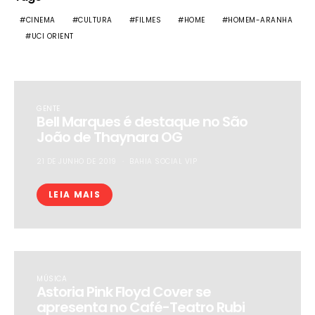
CINEMA
CULTURA
FILMES
HOME
HOMEM-ARANHA
UCI ORIENT
GENTE
Bell Marques é destaque no São
João de Thaynara OG
21 DE JUNHO DE 2019
BAHIA SOCIAL VIP
LEIA MAIS
MÚSICA
Astoria Pink Floyd Cover se
apresenta no Café-Teatro Rubi