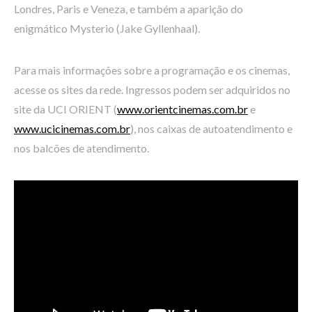
Londres, Paris e Veneza, e também a aparição do
enigmático Mysterio (Jake Gyllenhaal).
Para mais informações sobre a programação e os cinemas,
acesse os sites da rede. Ingressos podem ser adquiridos no
site da UCI ORIENT (
www.orientcinemas.com.br
e
www.ucicinemas.com.br
), nos caixas de autoatendimento e
nos balcões de atendimento.