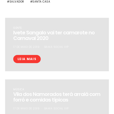
SALVADOR
SANTA CASA
GENTE
Ivete Sangalo vai ter camarote no
Carnaval 2020
17 DE MAIO DE 2019
BAHIA SOCIAL VIP
LEIA MAIS
MÚSICA
Vila dos Namorados terá arraiá com
forró e comidas típicas
17 DE MAIO DE 2019
BAHIA SOCIAL VIP