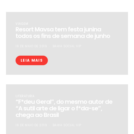
VIAGEM
Resort Mavsa tem festa junina
todos os fins de semana de junho
16 DE MAIO DE 2019
BAHIA SOCIAL VIP
LEIA MAIS
LITERATURA
“F*deu Geral”, do mesmo autor de
“A sutil arte de ligar o f*da-se”,
chega ao Brasil
16 DE MAIO DE 2019
BAHIA SOCIAL VIP