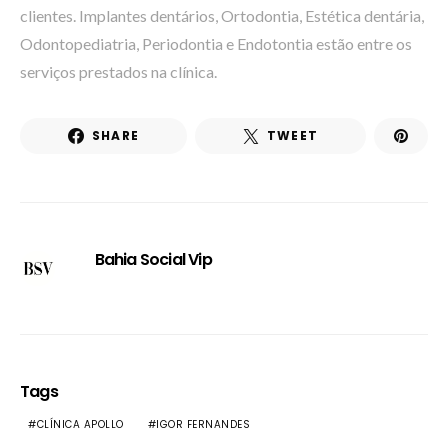
clientes. Implantes dentários, Ortodontia, Estética dentária,
Odontopediatria, Periodontia e Endotontia estão entre os
serviços prestados na clínica.
SHARE
TWEET
Bahia Social Vip
Tags
CLÍNICA APOLLO
IGOR FERNANDES