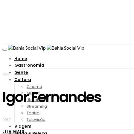
Home
Gastronomia
Gente
POSTS BY TAG
Cultura
Cinema
Igor Fernandes
Música
Literatura
Streaming
Teatro
Televisão
POST
Viagem
LEIA MAIS
Moda & Beleza