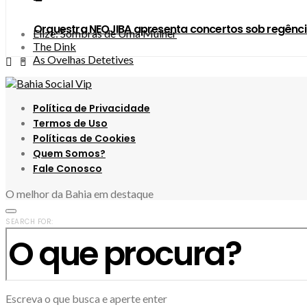
Orquestra NEOJIBA apresenta concertos sob regênci
Elize: Sombras de Uma Mulher
The Dink
As Ovelhas Detetives
Política de Privacidade
Termos de Uso
Políticas de Cookies
Quem Somos?
Fale Conosco
O melhor da Bahia em destaque
SEARCH FOR:
Escreva o que busca e aperte enter