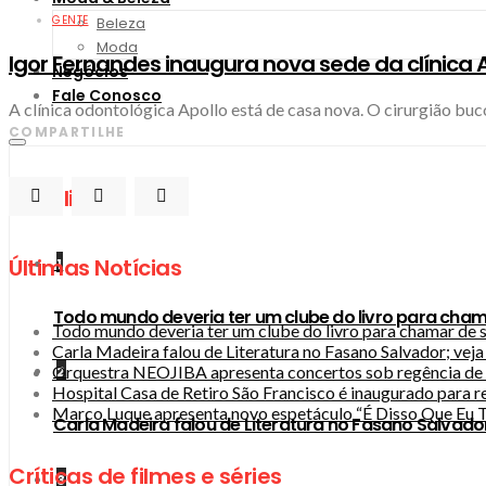
GENTE
Beleza
Moda
Igor Fernandes inaugura nova sede da clínica 
Negócios
Fale Conosco
A clínica odontológica Apollo está de casa nova. O cirurgião buc
COMPARTILHE
Mais lidas
Últimas Notícias
1
Todo mundo deveria ter um clube do livro para cham
Todo mundo deveria ter um clube do livro para chamar de 
Carla Madeira falou de Literatura no Fasano Salvador; vej
Orquestra NEOJIBA apresenta concertos sob regência de 
2
Hospital Casa de Retiro São Francisco é inaugurado para r
Marco Luque apresenta novo espetáculo “É Disso Que Eu T
Carla Madeira falou de Literatura no Fasano Salvado
Críticas de filmes e séries
3