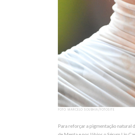
FOTO: MARCELO SOUBHIA/FOTOSITE
Para reforçar a pigmentação natural d
de Menta e nos lábios o Sérum Lip Ca