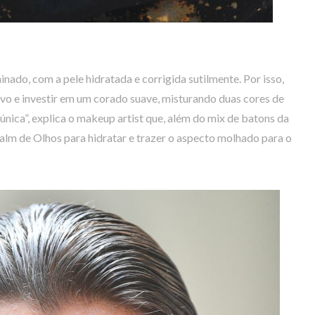
inado, com a pele hidratada e corrigida sutilmente. Por isso,
tivo e investir em um corado suave, misturando duas cores de
única”, explica o makeup artist que, além do mix de batons da
alm de Olhos para hidratar e trazer o aspecto molhado para o