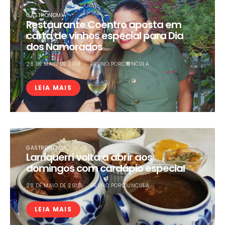
GASTRONOMIA
Restaurante Coentro aposta em
carta de vinhos especial para Dia
dos Namorados
28 DE MAIO DE 2018
BRUNO PORCIUNCULA
LEIA MAIS
GASTRONOMIA
Larriquerrí volta a abrir aos
domingos com cardápio especial
28 DE MAIO DE 2018
BRUNO PORCIUNCULA
LEIA MAIS