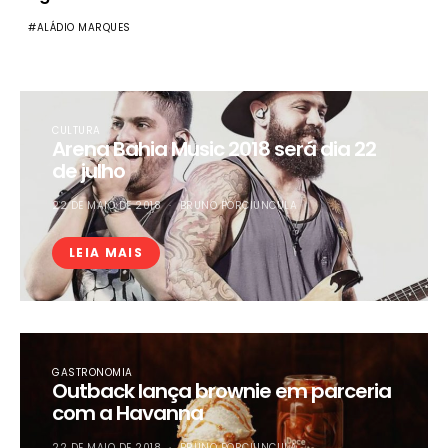
ALÁDIO MARQUES
CULTURA
Arena Bahia Music 2018 será dia 22
de julho
22 DE MAIO DE 2018
BRUNO PORCIUNCULA
LEIA MAIS
GASTRONOMIA
Outback lança brownie em parceria
com a Havanna
22 DE MAIO DE 2018
BRUNO PORCIUNCULA