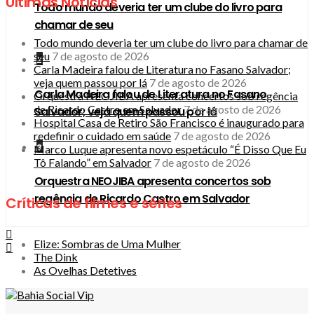
Últimas Notícias
Todo mundo deveria ter um clube do livro para
chamar de seu
Todo mundo deveria ter um clube do livro para chamar de
seu
7 de agosto de 2026
2
Carla Madeira falou de Literatura no Fasano Salvador;
veja quem passou por lá
7 de agosto de 2026
Carla Madeira falou de Literatura no Fasano
Orquestra NEOJIBA apresenta concertos sob regência
de Ricardo Castro em Salvador
7 de agosto de 2026
Salvador; veja quem passou por lá
Hospital Casa de Retiro São Francisco é inaugurado para
redefinir o cuidado em saúde
7 de agosto de 2026
3
Marco Luque apresenta novo espetáculo “É Disso Que Eu
Tô Falando” em Salvador
7 de agosto de 2026
Orquestra NEOJIBA apresenta concertos sob
regência de Ricardo Castro em Salvador
Críticas de filmes e séries
Elize: Sombras de Uma Mulher
The Dink
As Ovelhas Detetives