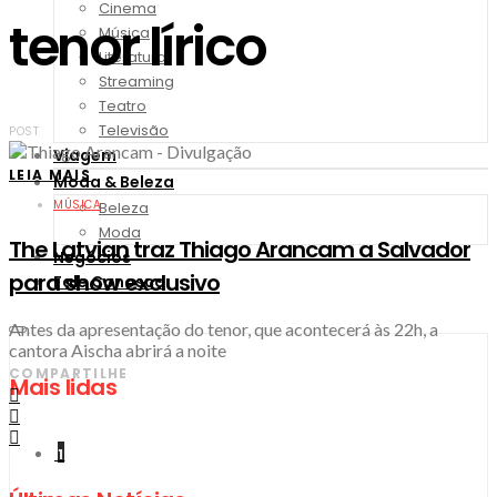
Cinema
tenor lírico
Música
Literatura
Streaming
Teatro
Televisão
POST
Viagem
LEIA MAIS
Moda & Beleza
MÚSICA
Beleza
Moda
The Latvian traz Thiago Arancam a Salvador
Negócios
para show exclusivo
Fale Conosco
Antes da apresentação do tenor, que acontecerá às 22h, a
cantora Aischa abrirá a noite
COMPARTILHE
Mais lidas
1