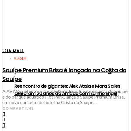
LEIA MAIS
VIAGEM
Sauípe Premium Brisa é lançado na Costa do
2
Sauípe
Reencontro de gigantes: Alex Atala e Mara Salles
A AVIVA, detentora dos destinos Rio Quente e Costa do Sauípe
celebram 20 anos do Amado com Edinho Engel
e do parque aquático Hot Park, lança o Sauípe Premium Brisa,
um novo conceito de hotel na Costa do Sauípe…
COMPARTILHE