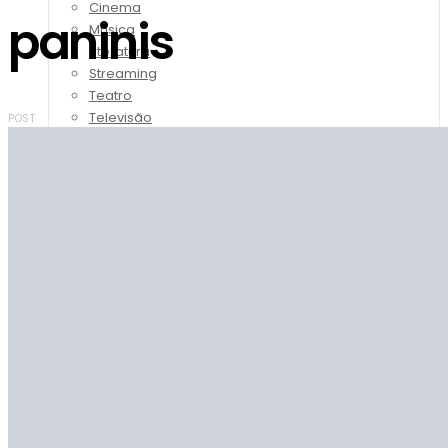
Cinema
paninis
Música
Literatura
Streaming
Teatro
Televisão
POST
Viagem
Moda & Beleza
Beleza
Moda
Negócios
Fale Conosco
Mais lidas