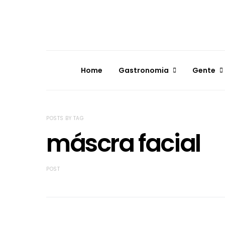
Home
Gastronomia
Gente
POSTS BY TAG
máscra facial
POST