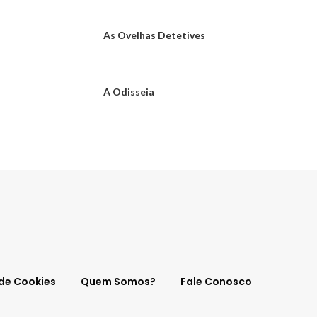
As Ovelhas Detetives
A Odisseia
 de Cookies
Quem Somos?
Fale Conosco