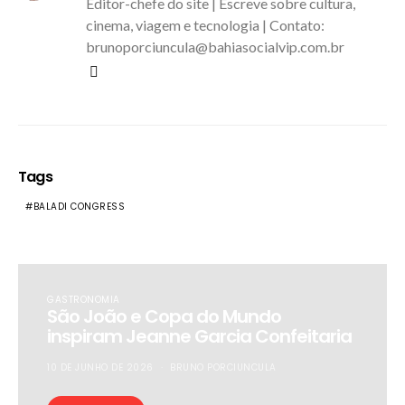
Editor-chefe do site | Escreve sobre cultura,
cinema, viagem e tecnologia | Contato:
brunoporciuncula@bahiasocialvip.com.br
Tags
BALADI CONGRESS
GASTRONOMIA
São João e Copa do Mundo
inspiram Jeanne Garcia Confeitaria
10 DE JUNHO DE 2026
BRUNO PORCIUNCULA