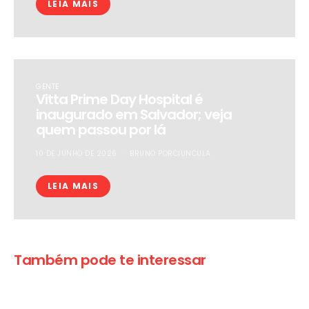
LEIA MAIS
GENTE
Vitta Prime Day Hospital é
inaugurado em Salvador; veja
quem passou por lá
10 DE JUNHO DE 2026
BRUNO PORCIUNCULA
LEIA MAIS
Também pode te interessar