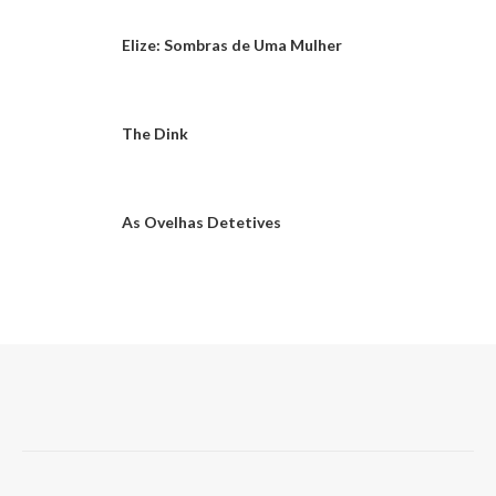
Elize: Sombras de Uma Mulher
The Dink
As Ovelhas Detetives