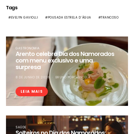
Tags
EVELYN GAVIOLLI
POUSADA ESTRELA D´ÁGUA
TRANCOSO
GASTRONOMIA
Arento celebra Dia dos Namorados
com menu exclusivo e uma
surpresa
8 DE JUNHO DE 2026
BRUNO PORCIUNCULA
LEIA MAIS
SAÚDE
Solteiros no Dia dos Namorados: