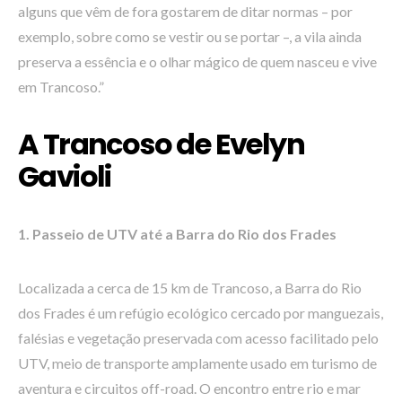
alguns que vêm de fora gostarem de ditar normas – por
exemplo, sobre como se vestir ou se portar –, a vila ainda
preserva a essência e o olhar mágico de quem nasceu e vive
em Trancoso.”
A Trancoso de Evelyn
Gavioli
1. Passeio de UTV até a Barra do Rio dos Frades
Localizada a cerca de 15 km de Trancoso, a Barra do Rio
dos Frades é um refúgio ecológico cercado por manguezais,
falésias e vegetação preservada com acesso facilitado pelo
UTV, meio de transporte amplamente usado em turismo de
aventura e circuitos off-road. O encontro entre rio e mar