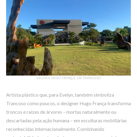
GALERIA HUGO FRANÇA, EM TRANCOSO
Artista plástico que, para Evelyn, também simboliza
Trancoso como poucos, o designer Hugo França transforma
troncos e raízes de árvores – mortas naturalmente ou
descartadas pela ação humana – em esculturas mobiliárias
reconhecidas internacionalmente. Combinando