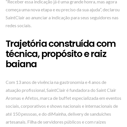
“Receber essa indicação já é uma grande honra, mas agora
começa uma nova etapa e eu preciso da sua ajuda”, declarou
SaintClair ao anunciar a indicação para seus seguidores nas
redes sociais.
Trajetória construída com
técnica, propósito e raiz
baiana
Com 13 anos de vivência na gastronomia e 4 anos de
atuação profissional, SaintClair é fundadora do Saint Clair
Aromas e Afetos, marca de buffet especializada em eventos
sociais, corporativos e shows nacionais e internacionais de
até 150 pessoas, e do diMainha, delivery de sanduíches
artesanais. Filha de servidores públicos e com raízes