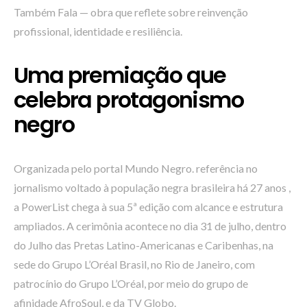
Também Fala — obra que reflete sobre reinvenção
profissional, identidade e resiliência.
Uma premiação que
celebra protagonismo
negro
Organizada pelo portal Mundo Negro. referência no
jornalismo voltado à população negra brasileira há 27 anos ,
a PowerList chega à sua 5ª edição com alcance e estrutura
ampliados. A cerimônia acontece no dia 31 de julho, dentro
do Julho das Pretas Latino-Americanas e Caribenhas, na
sede do Grupo L’Oréal Brasil, no Rio de Janeiro, com
patrocínio do Grupo L’Oréal, por meio do grupo de
afinidade AfroSoul, e da TV Globo.