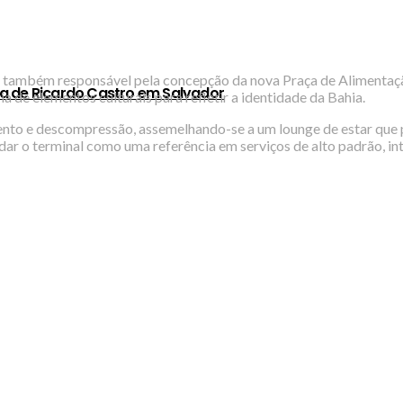
nal também responsável pela concepção da nova Praça de Alimenta
a de Ricardo Castro em Salvador
ia de elementos culturais para refletir a identidade da Bahia.
nto e descompressão, assemelhando-se a um lounge de estar que p
lidar o terminal como uma referência em serviços de alto padrão, in