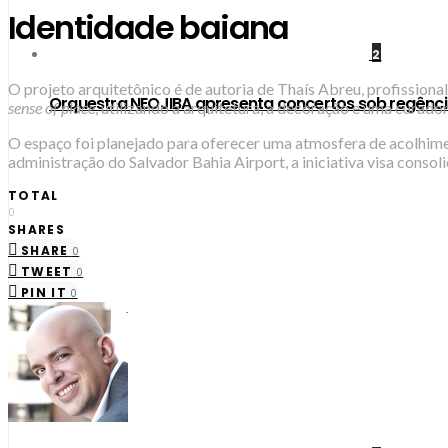
Identidade baiana
2
O projeto arquitetônico é de autoria de Thaís Abreu, profissio
Orquestra NEOJIBA apresenta concertos sob regênci
sense of place
, utilizando a arquitetura, a decoração e uma curador
O espaço foi planejado para oferecer uma atmosfera de acolhime
administração do Salvador Bahia Airport, a iniciativa visa conso
TOTAL
0
SHARES
SHARE
0
TWEET
0
PIN IT
0