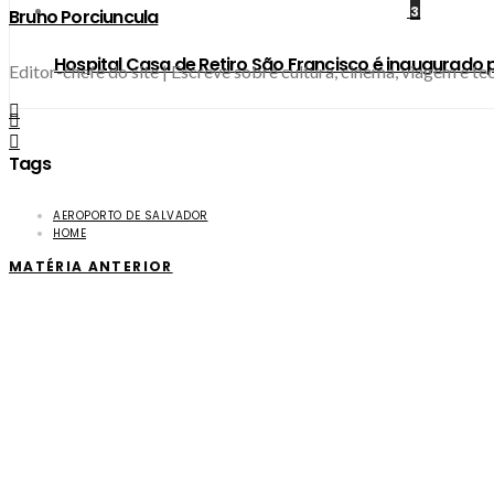
3
Bruno Porciuncula
Hospital Casa de Retiro São Francisco é inaugurado 
Editor-chefe do site | Escreve sobre cultura, cinema, viagem e 
Tags
AEROPORTO DE SALVADOR
HOME
MATÉRIA ANTERIOR