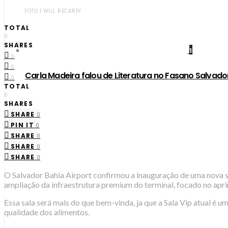
FOTO | WILL RECAREY
TOTAL
0
SHARES
1
0
0
Carla Madeira falou de Literatura no Fasano Salvado
0
TOTAL
0
SHARES
SHARE
0
PIN IT
0
SHARE
0
SHARE
0
SHARE
0
O Salvador Bahia Airport confirmou a inauguração de uma nova s
ampliação da infraestrutura premium do terminal, focado no apr
Essa sala será mais do que bem-vinda, ja que a Sala Vip atual é u
qualidade dos alimentos.