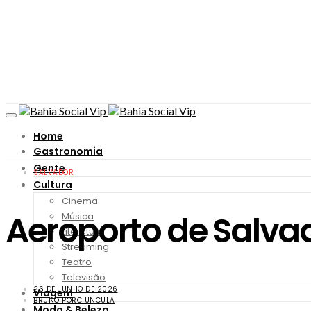
Home
Gastronomia
Gente
SALVADOR
Cultura
Cinema
Aeroporto de Salvado
Música
Literatura
Streaming
Teatro
Televisão
26 DE JUNHO DE 2026
Viagem
BRUNO PORCIUNCULA
Moda & Beleza