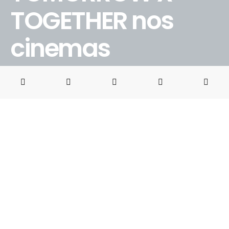
TOGETHER nos
cinemas
8 DE MAIO DE 2026
BRUNO PORCIUNCULA
SHARE
PIN IT
A UCI iniciou a venda de ingressos para “2026 TXT MOA
CON IN JAPAN: LIVE VIEWING”, transmissão ao vivo do
novo show do grupo sul-coreano TOMORROW X
TOGETHER, conhecido mundialmente como TXT. A
apresentação será exibida nos cinemas no dia 24 de maio,