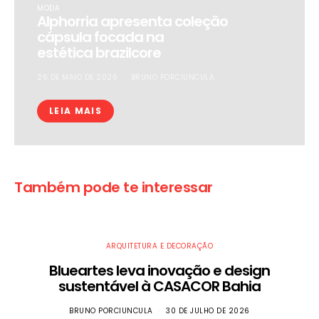
MODA
Alphorria apresenta coleção
cápsula focada na
estética brazilcore
26 DE MAIO DE 2026
BRUNO PORCIUNCULA
LEIA MAIS
Também pode te interessar
ARQUITETURA E DECORAÇÃO
Blueartes leva inovação e design
sustentável à CASACOR Bahia
BRUNO PORCIUNCULA
30 DE JULHO DE 2026