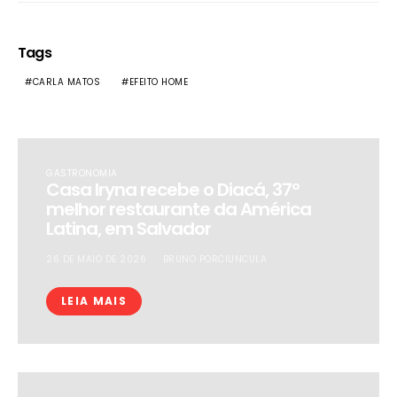
Tags
CARLA MATOS
EFEITO HOME
GASTRONOMIA
​Casa Iryna recebe o Diacá, 37º
melhor restaurante da América
Latina, em Salvador
26 DE MAIO DE 2026
BRUNO PORCIUNCULA
LEIA MAIS