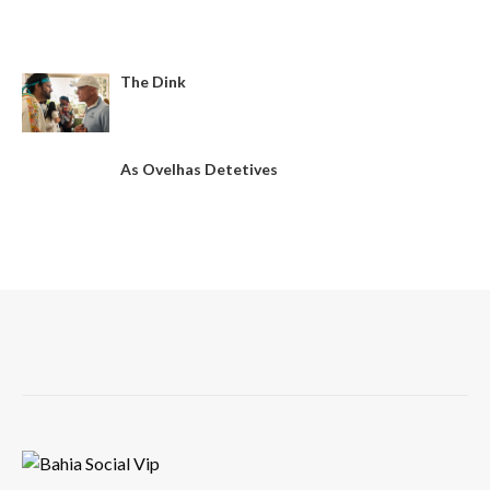
The Dink
As Ovelhas Detetives