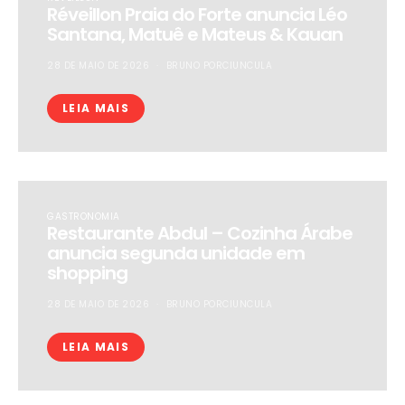
Réveillon Praia do Forte anuncia Léo
Santana, Matuê e Mateus & Kauan
28 DE MAIO DE 2026
BRUNO PORCIUNCULA
LEIA MAIS
GASTRONOMIA
Restaurante Abdul – Cozinha Árabe
anuncia segunda unidade em
shopping
28 DE MAIO DE 2026
BRUNO PORCIUNCULA
LEIA MAIS