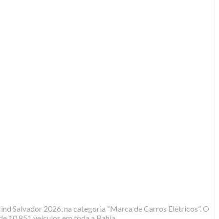
nd Salvador 2026, na categoria “Marca de Carros Elétricos”. O
de 10.851 veículos em toda a Bahia.