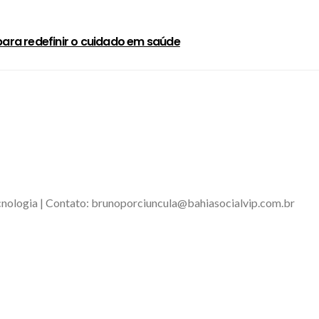
para redefinir o cuidado em saúde
tecnologia | Contato: brunoporciuncula@bahiasocialvip.com.br