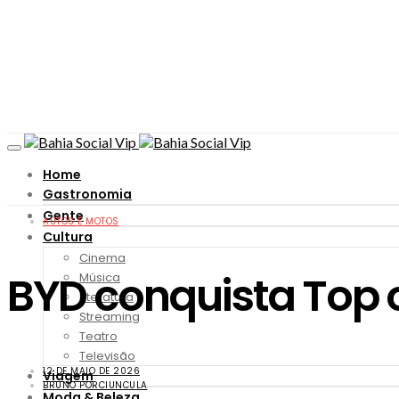
Home
Gastronomia
Gente
AUTOS E MOTOS
Cultura
Cinema
BYD conquista Top 
Música
Literatura
Streaming
Teatro
Televisão
12 DE MAIO DE 2026
Viagem
BRUNO PORCIUNCULA
Moda & Beleza