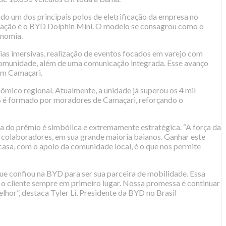
do um dos principais polos de eletrificação da empresa no
ormação é o BYD Dolphin Mini. O modelo se consagrou como o
onomia.
ias imersivas, realização de eventos focados em varejo com
a comunidade, além de uma comunicação integrada. Esse avanço
 em Camaçari.
ico regional. Atualmente, a unidade já superou os 4 mil
% é formado por moradores de Camaçari, reforçando o
a do prêmio é simbólica e extremamente estratégica. “A força da
 colaboradores, em sua grande maioria baianos. Ganhar este
asa, com o apoio da comunidade local, é o que nos permite
ue confiou na BYD para ser sua parceira de mobilidade. Essa
o cliente sempre em primeiro lugar. Nossa promessa é continuar
or”, destaca Tyler Li, Presidente da BYD no Brasil