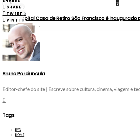
SHARES
3
SHARE
0
TWEET
0
Hospital Casa de Retiro São Francisco é inaugurado 
PIN IT
0
Bruno Porciuncula
Editor-chefe do site | Escreve sobre cultura, cinema, viagem e 
Tags
BYD
HOME