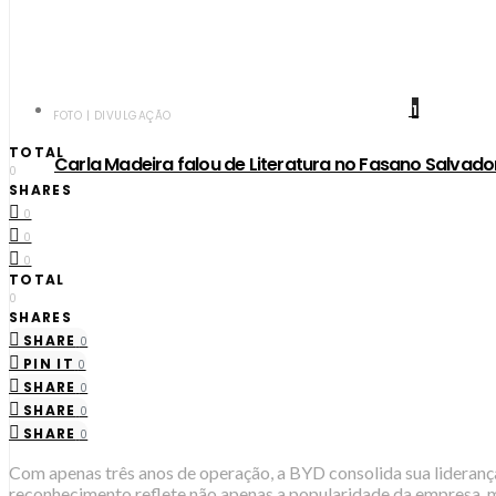
1
FOTO | DIVULGAÇÃO
TOTAL
Carla Madeira falou de Literatura no Fasano Salvado
0
SHARES
0
0
0
TOTAL
0
SHARES
SHARE
0
PIN IT
0
SHARE
0
SHARE
0
SHARE
0
Com apenas três anos de operação, a BYD consolida sua lideranç
reconhecimento reflete não apenas a popularidade da empresa, m