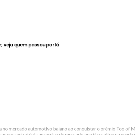
r; veja quem passou por lá
a no mercado automotivo baiano ao conquistar o prêmio Top of Mi
as uma estratégia agressiva de mercado que já resultou na venda 