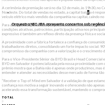
A cerimônia de premiação será no dia 12 de maio, às 19h30, no C
Nordeste. Do total de vendas no estado, a capital baiana é res
2
veículo elétrico mais vendido da companhia na capital, caindo 
Orquestra NEOJIBA apresenta concertos sob regênci
Para alcançar o topo da lembrança do consumidor em tão pouco t
condições atrativas, patrocínios, participação ativa nos princi
expressivo é também um reflexo direto da presença física e soci
A proximidade com a fábrica fortalece a confiança do consumido
trabalhadores diretos, consolidando um forte impacto social: 
compromisso da companhia com a valorização e o crescimento d
Para o Vice-Presidente Sênior da BYD Brasil e Head Comercial e
BYD em Salvador é potencializada pela nossa proximidade com o
prêmio mostra que a Bahia não é apenas onde produzimos, mas é 
entender e atender as necessidades desse mercado de forma tão rá
“Receber o Top of Mind em Salvador é a validação de que estamo
confiança nos motiva a seguir inovando e oferecendo não apenas
acelerando essa transformação sustentável, mantendo o compromi
TOTAL
0