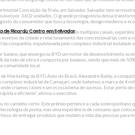
erimonial Conceição da Praia, em Salvador. Salvador tem se mostra
ponsável por 3.602 unidades. O grande protagonista dessa transf
no gosto do consumidor que busca tecnologia, design moderno e ec
a de Ricardo Castro em Salvador
empo, a BYD investiu em presença em múltiplos canais, experiênc
pais eventos da cidade e relacionamento das concessionárias com 
al da companhia, impulsionada pelo complexo industrial instalado
r baiano, que enxerga na BYD um motor de desenvolvimento econôm
90% da mão de obra é composta por baianos, sendo que mais de 50
a comunidade local.
 de Marketing da BYD Auto do Brasil, Alexandre Baldy, a conquist
 complexo industrial de Camaçari, onde batemos a marca de 4 mil
onde criamos raízes e um ecossistema de sucesso. Estar perto de c
pida e eficiente”, afirma o executivo.
s no caminho certo. Este prêmio pertence a cada soteropolitano q
 tecnologia de ponta, mas uma experiência de consumo que coloca 
sso de entregar produtos que mudam a vida das pessoas para melh