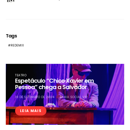
Tags
REDEMIX
TEATRO
Espetáculo “Chico Xavier em
Pessoa” chega a Salvador
19 DE SETEMBRO DE 2024
BAHIA SOCIAL VIP
LEIA MAIS