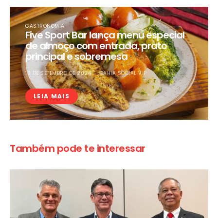
GASTRONOMIA
Five Sport Bar lança menu especial
de almoço com entrada, prato
principal e sobremesa
19 DE SETEMBRO DE 2024
BAHIA SOCIAL VIP
LEIA MAIS
Também pode te interessar