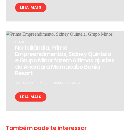
LEIA MAIS
GENTE
Na Tailândia, Prima
Empreendimentos, Sidney Quintela
e Grupo Minor fazem últimos ajustes
do Anantara Mamucabo Bahia
Resort
3 DE MARÇO DE 2023
BAHIA SOCIAL VIP
LEIA MAIS
Também pode te interessar