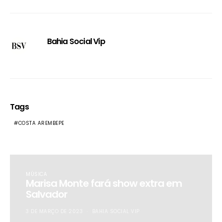
Bahia Social Vip
Tags
COSTA AREMBEPE
MÚSICA
Marisa Monte fará show extra em
Salvador
3 DE MARÇO DE 2023
BAHIA SOCIAL VIP