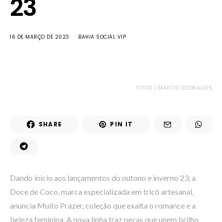
23
16 DE MARÇO DE 2023
BAHIA SOCIAL VIP
FOTOS | MARCIO RODRIGUES
SHARE
PIN IT
Dando início aos lançamentos do outono e inverno 23, a
Doce de Coco, marca especializada em tricô artesanal,
anuncia Muito Prazer, coleção que exalta o romance e a
beleza feminina. A nova linha traz peças que unem brilho,