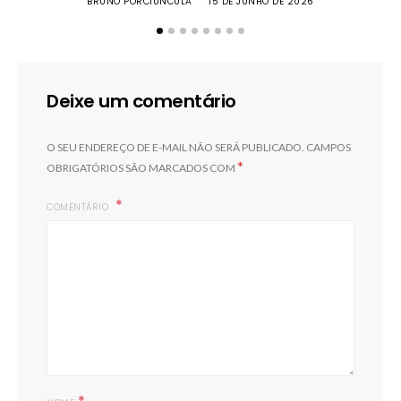
BRUNO PORCIUNCULA
15 DE JUNHO DE 2026
S
Deixe um comentário
O SEU ENDEREÇO DE E-MAIL NÃO SERÁ PUBLICADO.
CAMPOS
*
OBRIGATÓRIOS SÃO MARCADOS COM
COMENTÁRIO