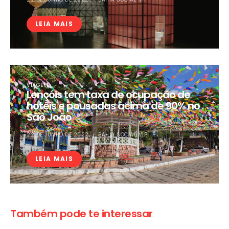
LEIA MAIS
VIAGEM
Lençóis tem taxa de ocupação de
hotéis e pousadas acima de 90% no
São João
22 DE JUNHO DE 2022
BAHIA SOCIAL VIP
LEIA MAIS
Também pode te interessar