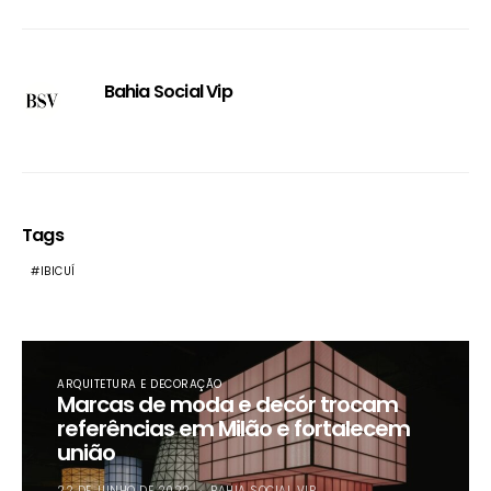
Bahia Social Vip
Tags
IBICUÍ
ARQUITETURA E DECORAÇÃO
Marcas de moda e decór trocam
referências em Milão e fortalecem
união
22 DE JUNHO DE 2022
BAHIA SOCIAL VIP