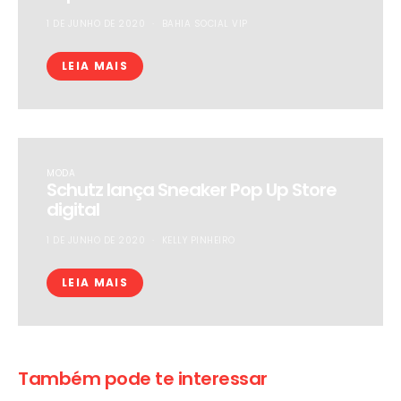
1 DE JUNHO DE 2020
BAHIA SOCIAL VIP
LEIA MAIS
MODA
Schutz lança Sneaker Pop Up Store
digital
1 DE JUNHO DE 2020
KELLY PINHEIRO
LEIA MAIS
Também pode te interessar