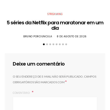
STREAMING
5 séries da Netflix para maratonar em um
dia
BRUNO PORCIUNCULA
8 DE AGOSTO DE 2026
Deixe um comentário
O SEU ENDEREÇO DE E-MAIL NÃO SERÁ PUBLICADO.
CAMPOS
*
OBRIGATÓRIOS SÃO MARCADOS COM
COMENTÁRIO
T