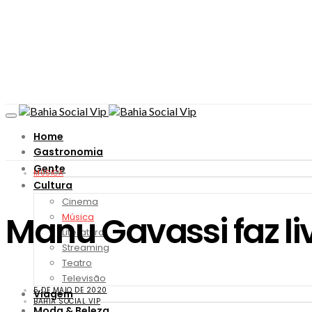
Home
Gastronomia
Gente
MÚSICA
Cultura
Cinema
Manu Gavassi faz li
Música
Literatura
Streaming
Teatro
Televisão
5 DE MAIO DE 2020
Viagem
BAHIA SOCIAL VIP
Moda & Beleza