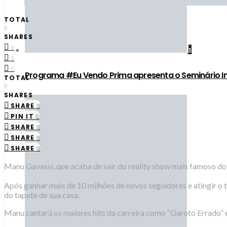
TOTAL
0
SHARES
0
1
0
0
Programa #Eu Vendo Prima apresenta o Seminário Im
TOTAL
0
SHARES
SHARE
0
PIN IT
0
SHARE
0
SHARE
0
SHARE
0
Manu Gavassi, que acaba de sair do reality show mais famoso do paí
Após ganhar mais de 10 milhões de novos seguidores e atingir o 
do tapete de sua casa.
Manu cantará os maiores hits da carreira como “Garoto Errado” e 