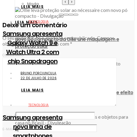
‹
›
Moda
LEIA MAIS
TECNOLOGIA
LEIA MAIS
Deixe um comentário
Samsung apresenta
O seu endereço de e-mail não será publicado.
Campos
Novo pó compacto da Ollie une maquiagem e
Galaxy Watch 9 e
obrigatórios são marcados com
*
proteção solar
Watch Ultra 2 com
COMENTÁRIO
*
chip Snapdragon
BRUNO PORCIUNCULA
LEIA MAIS
22 DE JULHO DE 2026
LEIA MAIS
Eudora Neo Dermo amplia linha com sérum de efeito
tensor imediato
TECNOLOGIA
Samsung apresenta
NOME
*
nova linha de
LEIA MAIS
E-MAIL
*
smartphones