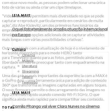
com esse novo modo, as pessoas podem selecionar uma única
foto de várias ou ainda criar um clipe timelapse.
LEIA MAIS
“Vídeos em 3K60 permitem mais diversidade no que se pode
capturar e reproduzir, particularmente em cenários de muita
ação”, diz Abe Kislevitz, um dos primeiros funcionários da
Oquei Entretenimento amplia atuação internacional
empresa e Diretor Criativo de Mídia. “Adicionar vídeo e foto
timelapse traz as opções adicionais de se capturar atividades
na Europa
mais longas com várias possibilidades criativas”.
Outra novidade com a atualização de hoje é o nivelamento de
Cultura
horizonte disponíveis para o modo HERO tanto
Cinema
para TimeWarp quanto para as fotos, permitindo ainda mais
Música
liberdade em não se preocupar tanto com enquadramento na
Literatura
captura.
Streaming
Uma das coisas mais importantes da experiência com a MAX é
Teatro
o GoPro App – uma ferramenta única para edição de conteúdo
Televisão
360° que transforma as imagens capturadas em alguns toques.
O novo firmware permite o descarregamento das imagens no
LEIA MAIS
App 25% mais rápido usando conexão Wi-Fi 5GHz. O que
significa ainda mais rapidez para compartilhar seu conteúdo.
Camila Pitanga vai viver Clara Nunes no cinema
TOTAL