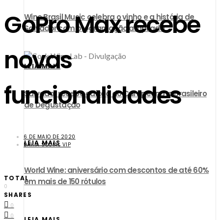
GoPro Max recebe
Wine Brasil Music celebra o vinho e a história de
Salvador com programação ampliada
novas
LEIA MAIS
funcionalidades
​Salvador recebe edição do Campeonato Brasileiro
de Degustação
6 DE MAIO DE 2020
LEIA MAIS
BAHIA SOCIAL VIP
World Wine: aniversário com descontos de até 60%
TOTAL
em mais de 150 rótulos
0
SHARES
0
0
LEIA MAIS