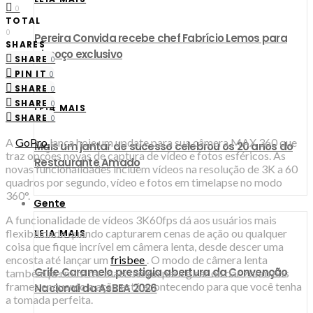
0
TOTAL
0
Pereira Convida recebe chef Fabrício Lemos para
SHARES
almoço exclusivo
SHARE
0
PIN IT
0
SHARE
0
SHARE
0
LEIA MAIS
SHARE
0
A
GoPro
lança hoje um update para sua câmera MAX 360 que
Mais um jantar de sucesso celebrou os 20 anos do
traz opções novas de captura de vídeo e fotos esféricos. As
Restaurante Amado
novas funcionalidades incluem vídeos na resolução de 3K a 60
quadros por segundo, vídeo e fotos em timelapse no modo
360°.
Gente
A funcionalidade de vídeos 3K60fps dá aos usuários mais
flexibilidade quando capturarem cenas de ação ou qualquer
LEIA MAIS
coisa que fique incrível em câmera lenta, desde descer uma
encosta até lançar um
frisbee
. O modo de câmera lenta
Grife Caramelo prestigia abertura da Convenção
também permite ter mais tempo para girar ou dar zoom nos
frames enquanto a ação está acontecendo para que você tenha
Nacional da AsBEA 2026
a tomada perfeita.