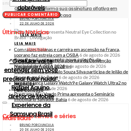
SITE
dobráveis
Guerlain transforma sua assinatura olfativa em
coleção de luxo para casa
BRUNO PORCIUNCULA
22 DE JULHO DE 2026
Últimas Notícias
LEIA MAIS
LEIA MAIS
Com raízes baianas e carreira em ascensão na França,
TECNOLOGIA
soprano faz estreia com a OSBA
6 de agosto de 2026
Rare Beauty apresenta nova coleção de
“O celular vai te
Grife Caramelo prestigia abertura da Convenção
Nacional da AsBEA 2026
6 de agosto de 2026
maquiagem para os olhos
entender sem você
CEO da Clínica Dr. Saulo Souza Silva participa de leilão de
Neymar em São Paulo
6 de agosto de 2026
precisar falar nada”,
Samsung lança Galaxy Watch9 e Galaxy Watch Ultra2 no
Negócios
Rafael Aquino,
Brasil
6 de agosto de 2026
Fale Conosco
Programa #Eu Vendo Prima apresenta o Seminário
diretor de Mobile
Imobiliário Salvador Bahia
6 de agosto de 2026
Experience da
Samsung Brasil
Críticas de filmes e séries
Mais lidas
BRUNO PORCIUNCULA
20 DE JULHO DE 2026