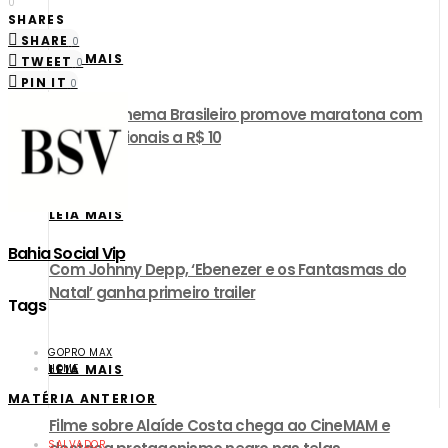
0
SHARES
SHARE
0
LEIA MAIS
TWEET
0
PIN IT
0
UCI Day Cinema Brasileiro promove maratona com
filmes nacionais a R$ 10
LEIA MAIS
Bahia Social Vip
Com Johnny Depp, ‘Ebenezer e os Fantasmas do
Natal’ ganha primeiro trailer
Tags
GOPRO MAX
HOME
LEIA MAIS
MATÉRIA ANTERIOR
Filme sobre Alaíde Costa chega ao CineMAM e
SALVADOR