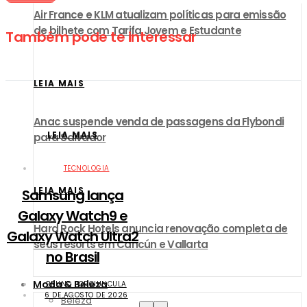
Air France e KLM atualizam políticas para emissão
de bilhete com Tarifa Jovem e Estudante
Também pode te interessar
LEIA MAIS
Anac suspende venda de passagens da Flybondi
LEIA MAIS
para Salvador
TECNOLOGIA
LEIA MAIS
Samsung lança
Galaxy Watch9 e
Hard Rock Hotels anuncia renovação completa de
Galaxy Watch Ultra2
seus resorts em Cancún e Vallarta
no Brasil
Moda & Beleza
BRUNO PORCIUNCULA
6 DE AGOSTO DE 2026
Beleza