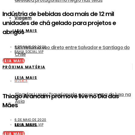
destaca protagonismo negro nas telas
Indústria de bebidas doa mais de 12 mil
Viagem
unidades de chá gelado para projetos e
abrigos
LEIA MAIS
SKY retoma voo direto entre Salvador e Santiago do
6 DE MAIO DE 2020
BAHIA SOCIAL VIP
Chile
LEIA MAIS
PRÓXIMA MATÉRIA
LEIA MAIS
MÚSICA
Singular Luxury Travel revela o novo mapa do luxo na
Thiago Arancam promove live no Dia das
Ásia
Mães
6 DE MAIO DE 2020
LEIA MAIS
BAHIA SOCIAL VIP
LEIA MAIS