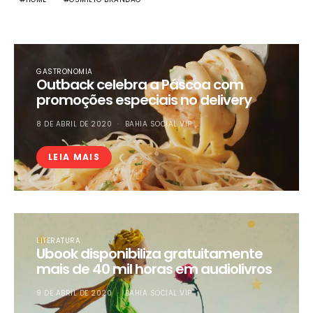
GASTRONOMIA
Outback celebra a Páscoa com
promoções especiais no delivery
8 DE ABRIL DE 2020
BAHIA SOCIAL VIP
LEIA MAIS
LITERATURA
Ubook disponibiliza gratuitamente
mais de 40 mil horas em audiolivros
9 DE ABRIL DE 2020
BAHIA SOCIAL VIP