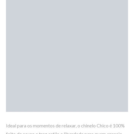
Ideal para os momentos de relaxar, o chinelo Chico é 100%
feito de couro e traz estilo e liberdade para quem aprecia