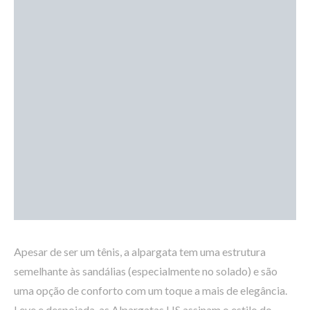
Apesar de ser um tênis, a alpargata tem uma estrutura
semelhante às sandálias (especialmente no solado) e são
uma opção de conforto com um toque a mais de elegância.
Leve e despojada, as Alpargatas HS assinam o estilo do