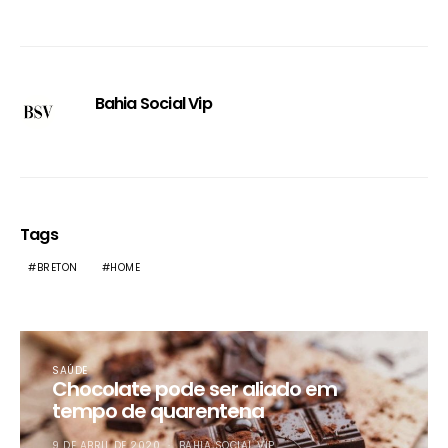
Bahia Social Vip
Tags
BRETON
HOME
SAÚDE
Chocolate pode ser aliado em
tempo de quarentena
9 DE ABRIL DE 2020
BAHIA SOCIAL VIP