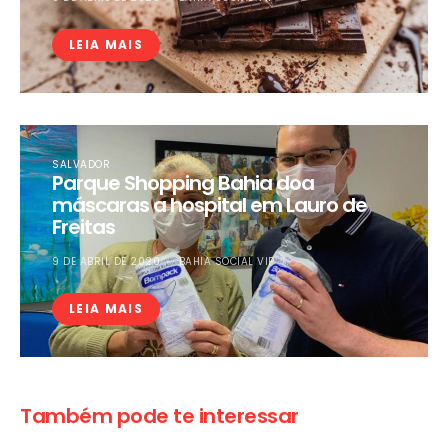
LEIA MAIS
SALVADOR
Parque Shopping Bahia doa
máscaras a hospital em Lauro de
Freitas
9 DE ABRIL DE 2020
BAHIA SOCIAL VIP
LEIA MAIS
Também pode te interessar