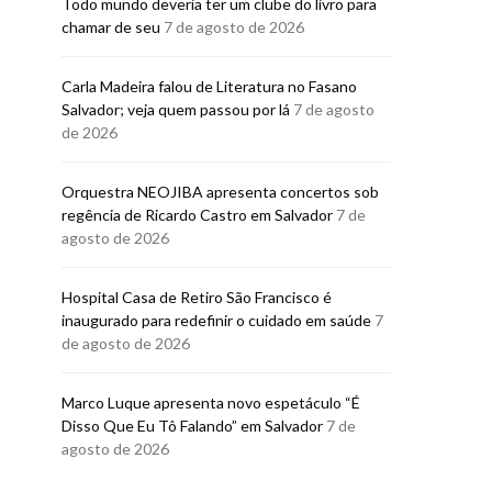
Todo mundo deveria ter um clube do livro para
27 DE JULHO
BRUNO PORCIUNCULA
chamar de seu
7 de agosto de 2026
29 DE JULHO DE 2026
Carla Madeira falou de Literatura no Fasano
Salvador; veja quem passou por lá
7 de agosto
de 2026
Orquestra NEOJIBA apresenta concertos sob
regência de Ricardo Castro em Salvador
7 de
agosto de 2026
Hospital Casa de Retiro São Francisco é
inaugurado para redefinir o cuidado em saúde
7
de agosto de 2026
Marco Luque apresenta novo espetáculo “É
Disso Que Eu Tô Falando” em Salvador
7 de
agosto de 2026