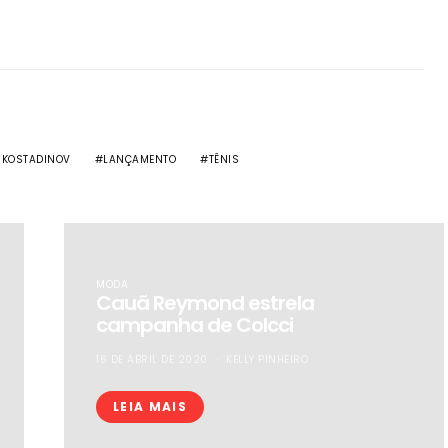
 KOSTADINOV
LANÇAMENTO
TÊNIS
MODA
Cauã Reymond estrela
campanha de Colcci
16 DE ABRIL DE 2020
KELLY PINHEIRO
LEIA MAIS