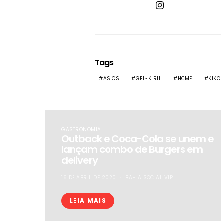
Tags
ASICS
GEL-KIRIL
HOME
KIKO
GASTRONOMIA
Outback e Coca-Cola se unem e
lançam combo de Burgers em
delivery
16 DE ABRIL DE 2020
BAHIA SOCIAL VIP
LEIA MAIS