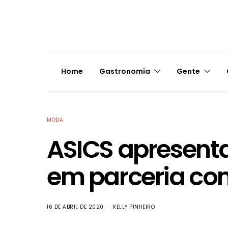
Home
Gastronomia
Gente
MODA
ASICS apresent
em parceria co
16 DE ABRIL DE 2020
KELLY PINHEIRO