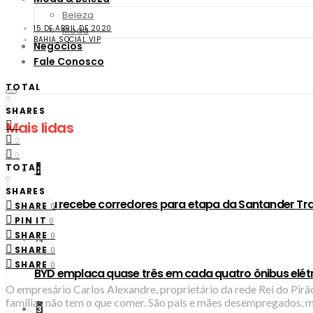
Beleza
15 DE ABRIL DE 2020
Moda
BAHIA SOCIAL VIP
Negócios
Fale Conosco
TOTAL
0
SHARES
Mais lidas
0
0
0
TOTAL
1
0
SHARES
Orla recebe corredores para etapa da Santander Tra
SHARE
0
PIN IT
0
SHARE
0
2
SHARE
0
SHARE
0
BYD emplaca quase três em cada quatro ônibus elétri
O empresário Carlos Alexandre, proprietário da rede Rei do Pirã
famílias não tem o que comer. São pais e mães desempregados, m
3