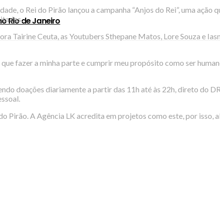
ade, o Rei do Pirão lançou a campanha “Anjos do Rei”, uma ação q
itadas.
o Rio de Janeiro
a Tairine Ceuta, as Youtubers Sthepane Matos, Lore Souza e Iasmi
que fazer a minha parte e cumprir meu propósito como ser humano
ebendo doações diariamente a partir das 11h até às 22h, direto d
ssoal.
do Pirão. A Agência LK acredita em projetos como este, por isso, a