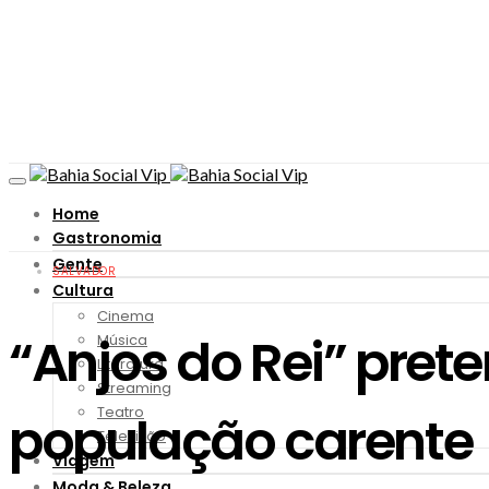
Home
Gastronomia
Gente
SALVADOR
Cultura
Cinema
“Anjos do Rei” pret
Música
Literatura
Streaming
Teatro
população carente
Televisão
Viagem
Moda & Beleza