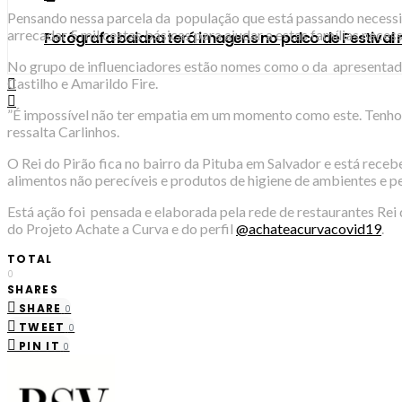
Pensando nessa parcela da população que está passando necessid
arrecadar 5 mil cestas básicas para ajudar a estas famílias necess
Fotógrafa baiana terá imagens no palco de Festival n
No grupo de influenciadores estão nomes como o da apresentador
Castilho e Amarildo Fire.
”É impossível não ter empatia em um momento como este. Tenho 
ressalta Carlinhos.
O Rei do Pirão fica no bairro da Pituba em Salvador e está rec
alimentos não perecíveis e produtos de higiene de ambientes e pe
Está ação foi pensada e elaborada pela rede de restaurantes Rei 
do Projeto Achate a Curva e do perfil
@achateacurvacovid19
.
TOTAL
0
SHARES
SHARE
0
TWEET
0
PIN IT
0