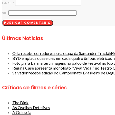
E-MAIL
*
SITE
Últimas Notícias
Orla recebe corredores para etapa da Santander Track&Fie
BYD emplaca quase três em cada quatro ônibus elétricos no
Fotógrafa baiana terá imagens no palco de Festival no Rio 
Regina Casé apresenta monólogo “Viva! Vida!” no Teatro 
​Salvador recebe edição do Campeonato Brasileiro de Deg
Críticas de filmes e séries
The Dink
As Ovelhas Detetives
A Odisseia