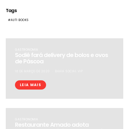
Tags
AUTI BOOKS
GASTRONOMIA
Sodiê fará delivery de bolos e ovos
de Páscoa
18 DE MARÇO DE 2020
BAHIA SOCIAL VIP
LEIA MAIS
GASTRONOMIA
Restaurante Amado adota