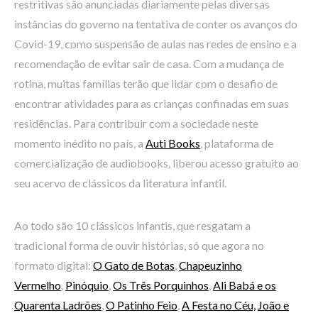
restritivas são anunciadas diariamente pelas diversas
instâncias do governo na tentativa de conter os avanços do
Covid-19, como suspensão de aulas nas redes de ensino e a
recomendação de evitar sair de casa. Com a mudança de
rotina, muitas famílias terão que lidar com o desafio de
encontrar atividades para as crianças confinadas em suas
residências. Para contribuir com a sociedade neste
momento inédito no país, a
Auti Books
, plataforma de
comercialização de audiobooks, liberou acesso gratuito ao
seu acervo de clássicos da literatura infantil.
Ao todo são 10 clássicos infantis, que resgatam a
tradicional forma de ouvir histórias, só que agora no
formato digital:
O Gato de Botas
,
Chapeuzinho
Vermelho
,
Pinóquio
,
Os Três Porquinhos
,
Ali Babá e os
Quarenta Ladrões
,
O Patinho Feio
,
A Festa no Céu,
João e