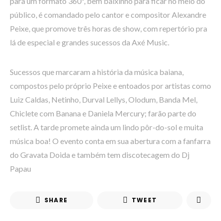
para um formato 360º, bem baixinho para ficar no meio do
público, é comandado pelo cantor e compositor Alexandre
Peixe, que promove três horas de show, com repertório pra
lá de especial e grandes sucessos da Axé Music.
Sucessos que marcaram a história da música baiana,
compostos pelo próprio Peixe e entoados por artistas como
Luiz Caldas, Netinho, Durval Lellys, Olodum, Banda Mel,
Chiclete com Banana e Daniela Mercury; farão parte do
setlist. A tarde promete ainda um lindo pôr-do-sol e muita
música boa! O evento conta em sua abertura com a fanfarra
do Gravata Doida e também tem discotecagem do Dj
Papau
SHARE
TWEET