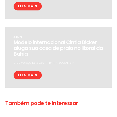
LEIA MAIS
GENTE
Modelo internacional Cintia Dicker
aluga sua casa de praia no litoral da
Bahia
9 DE MARÇO DE 2020
BAHIA SOCIAL VIP
LEIA MAIS
Também pode te interessar