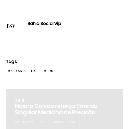
Bahia Social Vip
Tags
ALEXANDRE PEIXE
HOME
GENTE
Naiara Galvão reforça time da
Singular Medicina de Precisão
9 DE MARÇO DE 2020
BAHIA SOCIAL VIP