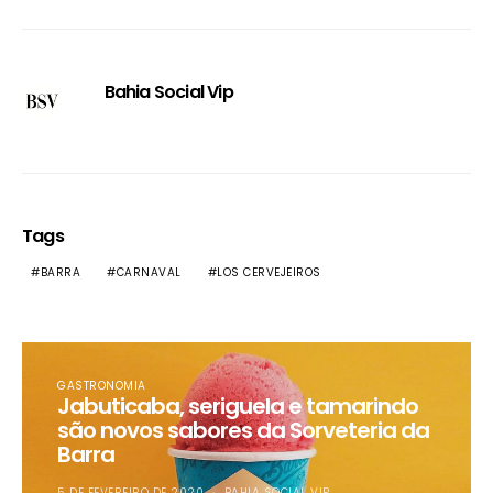
Bahia Social Vip
Tags
BARRA
CARNAVAL
LOS CERVEJEIROS
GASTRONOMIA
Jabuticaba, seriguela e tamarindo
são novos sabores da Sorveteria da
Barra
5 DE FEVEREIRO DE 2020
BAHIA SOCIAL VIP