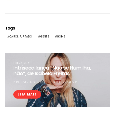
Tags
CAROL FURTADO
GENTE
HOME
LITERATURA
Intríseca lança “Não se Humilha,
não”, de Isabela Freitas
6 DE FEVEREIRO DE 2020
BAHIA SOCIAL VIP
LEIA MAIS