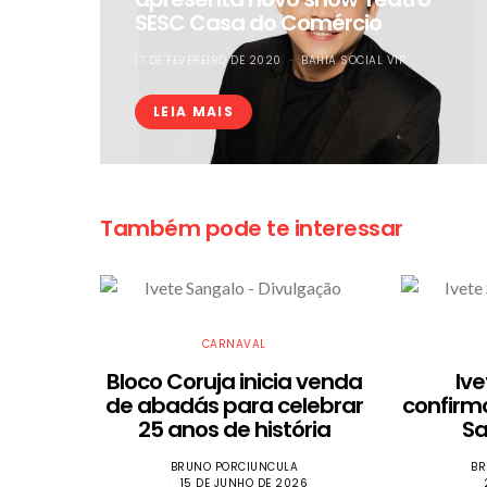
SESC Casa do Comércio
17 DE FEVEREIRO DE 2020
BAHIA SOCIAL VIP
LEIA MAIS
Também pode te interessar
CARNAVAL
Bloco Coruja inicia venda
Iv
de abadás para celebrar
confirm
25 anos de história
Sa
BRUNO PORCIUNCULA
BR
15 DE JUNHO DE 2026