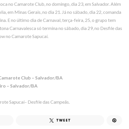
toca no Camarote Club, no domingo, dia 23, em Salvador. Além
olia, em Minas Gerais, no dia 21. Já no sábado, dia 22, comanda
a. E no último dia de Carnaval, terça-feira, 25, o grupo tem
ona Carnavalesca só termina no sábado, dia 29, no Desfile das
how no Camarote Sapucaí.
 Camarote Club – Salvador/BA
eiro – Salvador/BA
arote Sapucaí– Desfile das Campeãs.
TWEET