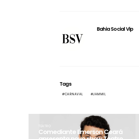
Bahia Social Vip
Tags
CARNAVAL
JAMMIL
TEATRO
Comediante Emerson Ceará
apresenta novo show Teatro