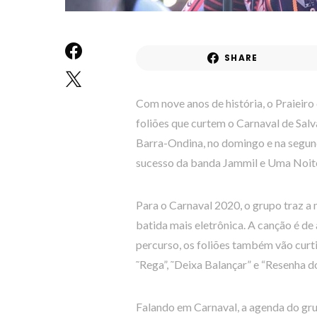
SHARE
Com nove anos de história, o Praieir
foliões que curtem o Carnaval de Salv
Barra-Ondina, no domingo e na segun
sucesso da banda Jammil e Uma Noite
Para o Carnaval 2020, o grupo traz 
batida mais eletrônica. A canção é de
percurso, os foliões também vão curtir
˜Rega”, ˜Deixa Balançar” e “Resenha d
Falando em Carnaval, a agenda do gru