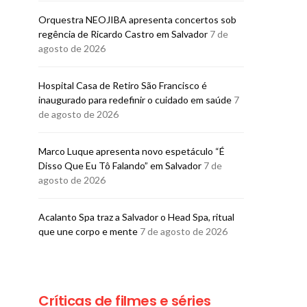
Orquestra NEOJIBA apresenta concertos sob
regência de Ricardo Castro em Salvador
7 de
agosto de 2026
CARNAVAL
CARNAV
Bloco Me Abraça abre
Bloco EVA ab
Hospital Casa de Retiro São Francisco é
vendas para o Carnaval
para o Carnav
inaugurado para redefinir o cuidado em saúde
7
2027
Salvad
de agosto de 2026
BRUNO PORCIUNCULA
BRUNO PORCI
26 DE FEVEREIRO DE 2026
18 DE FEVEREI
Marco Luque apresenta novo espetáculo “É
Disso Que Eu Tô Falando” em Salvador
7 de
agosto de 2026
Acalanto Spa traz a Salvador o Head Spa, ritual
que une corpo e mente
7 de agosto de 2026
Críticas de filmes e séries