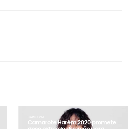
CARNAVAL
Camarote Harém 2020 promete
dose extra de diversão para