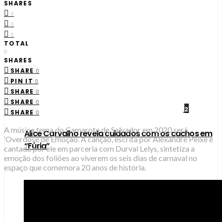
SHARES
0
0
0
TOTAL
0
SHARES
SHARE
0
PIN IT
0
SHARE
0
SHARE
0
2
SHARE
0
A música tema do Camarote de Salvador em 2020 será
Alice Carvalho revela cuidados com os cachos em
‘Overdose de Emoção’. A canção, escrita por Alexandre Peixe e
“Fúria”
cantada por ele em parceria com Durval Lelys, sintetiza a
emoção dos foliões ao viverem os seis dias de carnaval no
espaço que comemora 20 anos de história.