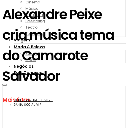
Cinema
Alexandre Peixe
Música
Literatura
Streaming
Teatro
cria música tema
Televisão
Viagem
Moda & Beleza
do Camarote
Beleza
Moda
Negócios
Salvador
Fale Conosco
Mais lidas
10 DE FEVEREIRO DE 2020
BAHIA SOCIAL VIP