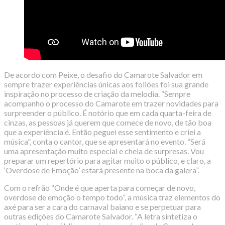
De acordo com Peixe, o desafio do Camarote Salvador em
sempre trazer experiências únicas aos foliões foi sua grande
inspiração no processo de criação da melodia. “Sempre
acompanho o processo do Camarote em trazer novidades para
surpreender o público. É notório que em cada quarta-feira de
cinzas, as pessoas já querem que comece de novo, de tão boa
que a experiência é. Então peguei esse sentimento e criei a
música”, conta o cantor, que se apresentará no evento. “Será
uma apresentação muito especial e cheia de surpresas. Vou
preparar um repertório para agitar muito o público, e claro, a
‘Overdose de Emoção’ estará presente na boca da galera”.
Com o refrão “Onde é que aperta para começar de novo,
overdose de emoção o tempo todo”, a música traz elementos do
axé para ser a cara do carnaval baiano e se perpetuar para
outras edições do Camarote Salvador. “A letra sintetiza o