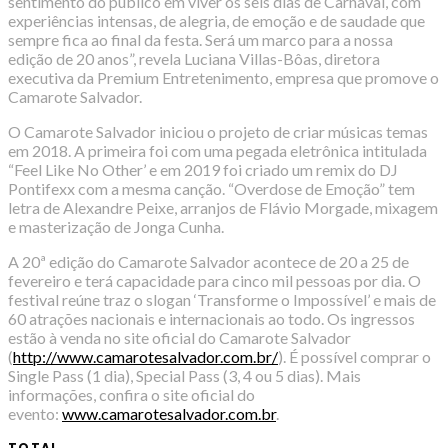
sentimento do público em viver os seis dias de Carnaval, com
experiências intensas, de alegria, de emoção e de saudade que
sempre fica ao final da festa. Será um marco para a nossa
edição de 20 anos”, revela Luciana Villas-Bôas, diretora
executiva da Premium Entretenimento, empresa que promove o
Camarote Salvador.
O Camarote Salvador iniciou o projeto de criar músicas temas
em 2018. A primeira foi com uma pegada eletrônica intitulada
“Feel Like No Other’ e em 2019 foi criado um remix do DJ
Pontifexx com a mesma canção. “Overdose de Emoção” tem
letra de Alexandre Peixe, arranjos de Flávio Morgade, mixagem
e masterização de Jonga Cunha.
A 20ª edição do Camarote Salvador acontece de 20 a 25 de
fevereiro e terá capacidade para cinco mil pessoas por dia. O
festival reúne traz o slogan ‘Transforme o Impossível’ e mais de
60 atrações nacionais e internacionais ao todo. Os ingressos
estão à venda no site oficial do Camarote Salvador
(
http://www.camarotesalvador.com.br/
). É possível comprar o
Single Pass (1 dia), Special Pass (3, 4 ou 5 dias). Mais
informações, confira o site oficial do
evento:
www.camarotesalvador.com.br
.
TOTAL