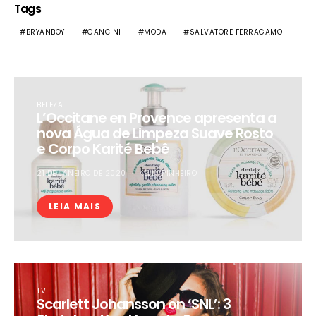
Tags
BRYANBOY
GANCINI
MODA
SALVATORE FERRAGAMO
BELEZA
L’Occitane en Provence apresenta a
nova Água de Limpeza Suave Rosto
e Corpo Karité Bebê
21 DE JANEIRO DE 2020
KELLY PINHEIRO
LEIA MAIS
TV
Scarlett Johansson on ‘SNL’: 3