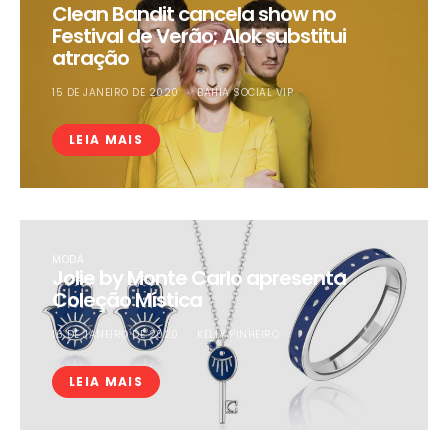
Clean Bandit cancela show no
Festival de Verão; Alok substitui
atração
15 DE JANEIRO DE 2020
BAHIA SOCIAL VIP
LEIA MAIS
MODA
Jolie by Monte Carlo apresenta
Coleção Mística
16 DE JANEIRO DE 2020
KELLY PINHEIRO
LEIA MAIS