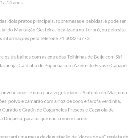
0 a 14 anos.
das, dois pratos principais, sobremesas e bebidas, e pode ser
ial do Martagão Gesteira, localizada no Tororó, ou pelo site
is informações pelo telefone 71 3032-3773.
e os trabalhos com as entradas Telhinhas de Beiju com Siri,
acujá, Caldinho de Pupunha com Azeite de Ervas e Canapé
 convencionais e uma para vegetarianos: Sinfonia do Mar, uma
es, polvo e camarão com arroz de coco e farofa verdinha,
o Curado e Gratin de Cogumelos Frescos e Caçarola de
a Duquesa, para os que não comem carne.
 preparará uma mesa de degustação de “doces de vó”, repleta de