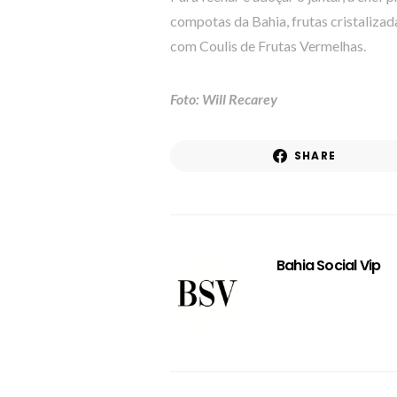
compotas da Bahia, frutas cristalizad
com Coulis de Frutas Vermelhas.
Foto: Will Recarey
SHARE
Bahia Social Vip