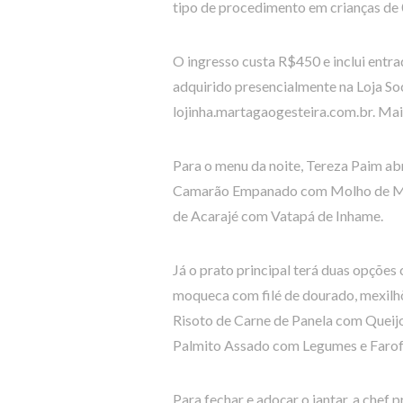
tipo de procedimento em crianças de 
O ingresso custa R$450 e inclui entra
adquirido presencialmente na Loja Soc
lojinha.martagaogesteira.com.br. Ma
Para o menu da noite, Tereza Paim abr
Camarão Empanado com Molho de Mar
de Acarajé com Vatapá de Inhame.
Já o prato principal terá duas opções
moqueca com filé de dourado, mexilhõ
Risoto de Carne de Panela com Queij
Palmito Assado com Legumes e Farof
Para fechar e adoçar o jantar, a chef