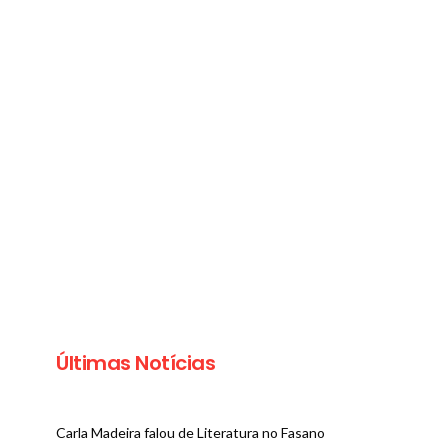
Últimas Notícias
MODA
MODA
Fabulous Agilità lança
Carol Bassi la
coleção inspirada na
da coleção Od
Carla Madeira falou de Literatura no Fasano
atmosfera do
para o Ver