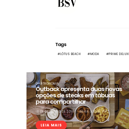
Tags
LÓTUS BEACH
MODA
PRIME DELUX
GASTRONOMIA
Outback apresenta duas novas
opções de steaks em tábuas
para compartilhar
16 DE DEZEMBRO DE 2019
BAHIA SOCIAL VIP
LEIA MAIS