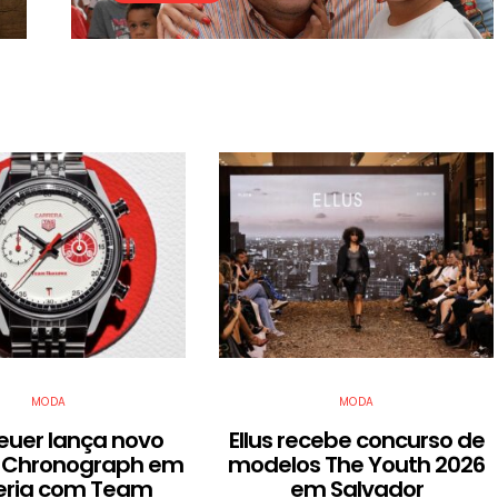
MODA
MODA
euer lança novo
Ellus recebe concurso de
 Chronograph em
modelos The Youth 2026
eria com Team
em Salvador