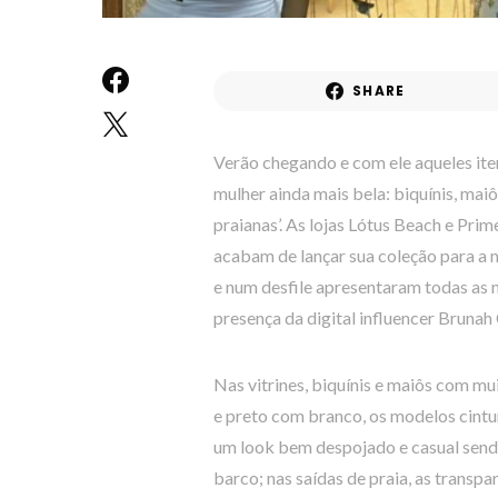
SHARE
Verão chegando e com ele aqueles ite
mulher ainda mais bela: biquínis, maiôs
praianas’. As lojas Lótus Beach e Pri
acabam de lançar sua coleção para a 
e num desfile apresentaram todas as
presença da digital influencer Brunah
Nas vitrines, biquínis e maiôs com m
e preto com branco, os modelos cintu
um look bem despojado e casual send
barco; nas saídas de praia, as transpa