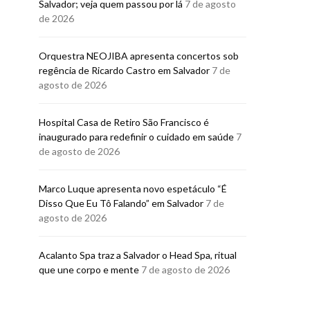
Salvador; veja quem passou por lá
7 de agosto
Mediterrâneo
de 2026
BRUNO PORCI
27 DE JULHO
BRUNO PORCIUNCULA
29 DE JULHO DE 2026
Orquestra NEOJIBA apresenta concertos sob
regência de Ricardo Castro em Salvador
7 de
agosto de 2026
Hospital Casa de Retiro São Francisco é
inaugurado para redefinir o cuidado em saúde
7
de agosto de 2026
Marco Luque apresenta novo espetáculo “É
Disso Que Eu Tô Falando” em Salvador
7 de
agosto de 2026
Acalanto Spa traz a Salvador o Head Spa, ritual
que une corpo e mente
7 de agosto de 2026