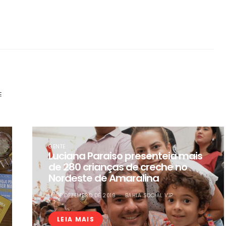
E
GENTE
Luciana Paraiso presenteia mais
de 280 crianças de creche no
Nordeste de Amaralina
16 DE DEZEMBRO DE 2019
BAHIA SOCIAL VIP
LEIA MAIS