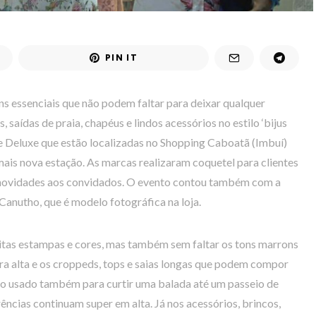
PIN IT
ns essenciais que não podem faltar para deixar qualquer
, saídas de praia, chapéus e lindos acessórios no estilo ‘bijus
me Deluxe que estão localizadas no Shopping Caboatã (Imbuí)
mais nova estação. As marcas realizaram coquetel para clientes
 novidades aos convidados. O evento contou também com a
 Canutho, que é modelo fotográfica na loja.
uitas estampas e cores, mas também sem faltar os tons marrons
ra alta e os croppeds, tops e saias longas que podem compor
o usado também para curtir uma balada até um passeio de
rências continuam super em alta. Já nos acessórios, brincos,