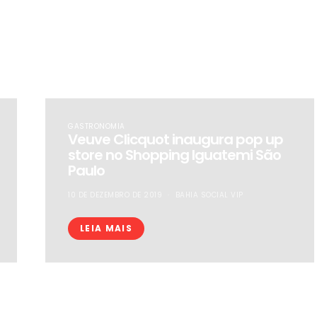
GASTRONOMIA
Veuve Clicquot inaugura pop up
store no Shopping Iguatemi São
Paulo
10 DE DEZEMBRO DE 2019
BAHIA SOCIAL VIP
LEIA MAIS