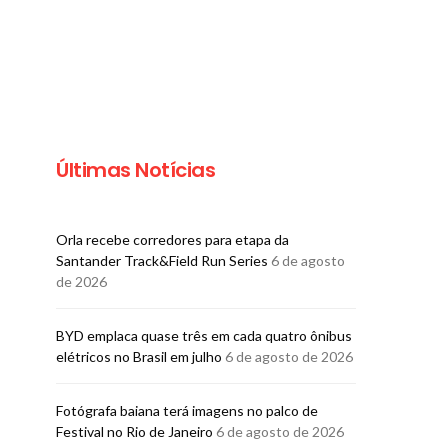
Últimas Notícias
Orla recebe corredores para etapa da
SALVADOR
SALVADO
Santander Track&Field Run Series
6 de agosto
Maratona Salvador entra
Palacete Tirac
de 2026
para circuito das
prêmio de Melh
principais provas do país
para a Cu
BYD emplaca quase três em cada quatro ônibus
elétricos no Brasil em julho
6 de agosto de 2026
BRUNO PORCIUNCULA
BRUNO PORCI
31 DE JULHO DE 2026
31 DE JULHO
Fotógrafa baiana terá imagens no palco de
Festival no Rio de Janeiro
6 de agosto de 2026