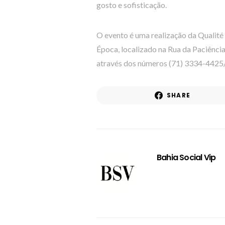
gosto e sofisticação.
O evento é uma realização da Qualit
Época, localizado na Rua da Paciência
através dos números (71) 3334-4425
SHARE
Bahia Social Vip