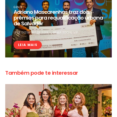
GENTE
Adriano Mascarenhas traz dois
prêmios para requalificação urbana
de Salvador
13 DE DEZEMBRO DE 2019
BAHIA SOCIAL VIP
LEIA MAIS
Também pode te interessar