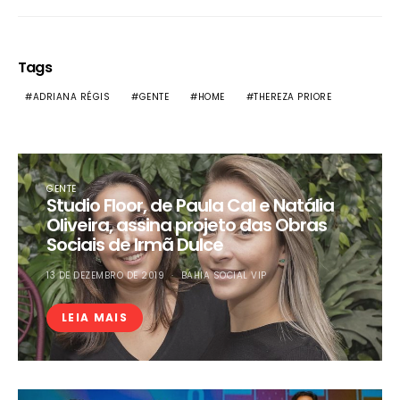
Tags
ADRIANA RÉGIS
GENTE
HOME
THEREZA PRIORE
GENTE
Studio Floor, de Paula Cal e Natália
Oliveira, assina projeto das Obras
Sociais de Irmã Dulce
13 DE DEZEMBRO DE 2019
BAHIA SOCIAL VIP
LEIA MAIS