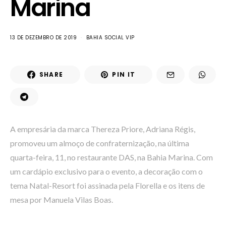
Marina
13 DE DEZEMBRO DE 2019
BAHIA SOCIAL VIP
SHARE
PIN IT
A empresária da marca Thereza Priore, Adriana Régis,
promoveu um almoço de confraternização, na última
quarta-feira, 11, no restaurante DAS, na Bahia Marina. Com
um cardápio exclusivo para o evento, a decoração com o
tema Natal-Resort foi assinada pela Florella e os itens de
mesa por Manuela Vilas Boas.