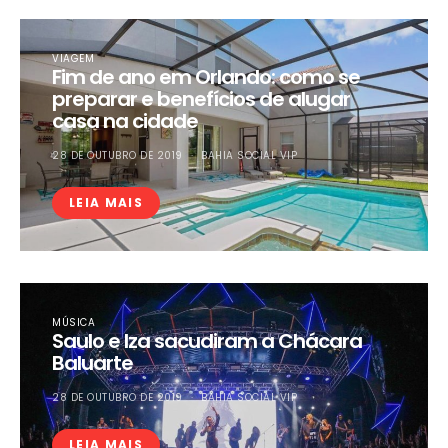
VIAGEM
Fim de ano em Orlando: como se
preparar e benefícios de alugar
casa na cidade
28 DE OUTUBRO DE 2019
BAHIA SOCIAL VIP
LEIA MAIS
MÚSICA
Saulo e Iza sacudiram a Chácara
Baluarte
28 DE OUTUBRO DE 2019
BAHIA SOCIAL VIP
LEIA MAIS