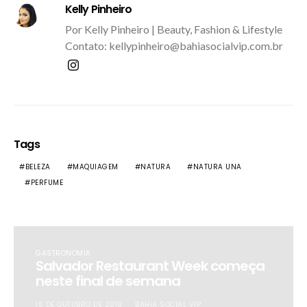
Kelly Pinheiro
Por Kelly Pinheiro | Beauty, Fashion & Lifestyle
Contato: kellypinheiro@bahiasocialvip.com.br
Tags
BELEZA
MAQUIAGEM
NATURA
NATURA UNA
PERFUME
GASTRONOMIA
Salvador Restaurant Week começa
neste final de semana
18 DE OUTUBRO DE 2019
BAHIA SOCIAL VIP